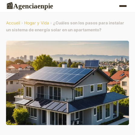
Agenciaenpie
📰
Accueil
›
Hogar y Vida
›
¿Cuáles son los pasos para instalar
un sistema de energía solar en un apartamento?