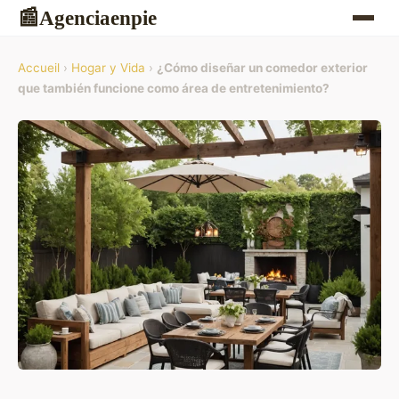
Agenciaenpie
📰
Accueil
›
Hogar y Vida
›
¿Cómo diseñar un comedor exterior
que también funcione como área de entretenimiento?