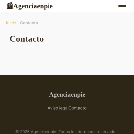
Agenciaenpie
📰
Inicio
›
Contacto
Contacto
Agenciaenpie
Aviso legal
Contacto
© 2026 Agenciaenpie. Todos los derechos reservados.