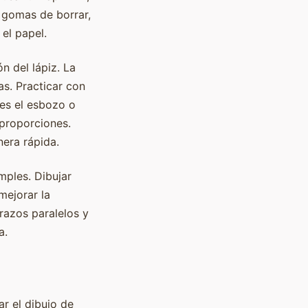
r gomas de borrar,
 el papel.
n del lápiz. La
as. Practicar con
 es el esbozo o
 proporciones.
nera rápida.
mples. Dibujar
mejorar la
razos paralelos y
a.
r el dibujo de