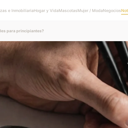
zas e Inmobiliaria
Hogar y Vida
Mascotas
Mujer / Moda
Negocios
Not
les para principiantes?