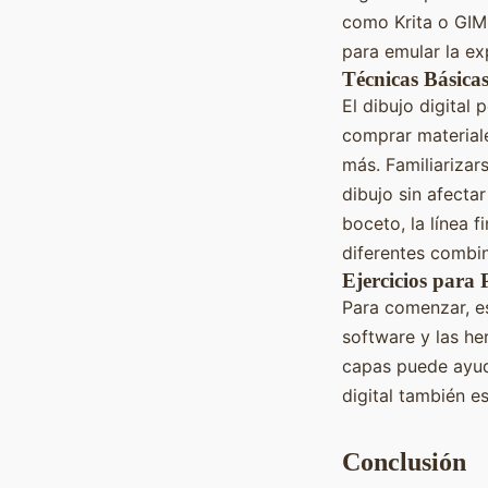
como Krita o GIMP
para emular la exp
Técnicas Básica
El dibujo digital
comprar materiale
más. Familiarizar
dibujo sin afectar
boceto, la línea f
diferentes combi
Ejercicios para 
Para comenzar, es 
software y las he
capas puede ayuda
digital también e
Conclusión