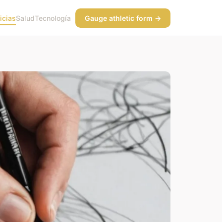
icias
Salud
Tecnología
Gauge athletic form →