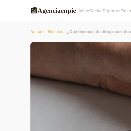
Agenciaenpie
📰
Inicio
Cocina
Deportes
Finan
Accueil
›
Noticias
›
¿Qué técnicas de dibujo son idea