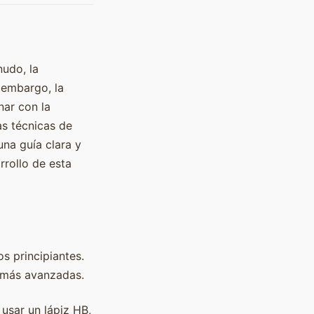
udo, la
 embargo, la
nar con la
as técnicas de
una guía clara y
rrollo de esta
s principiantes.
o más avanzadas.
usar un lápiz HB,