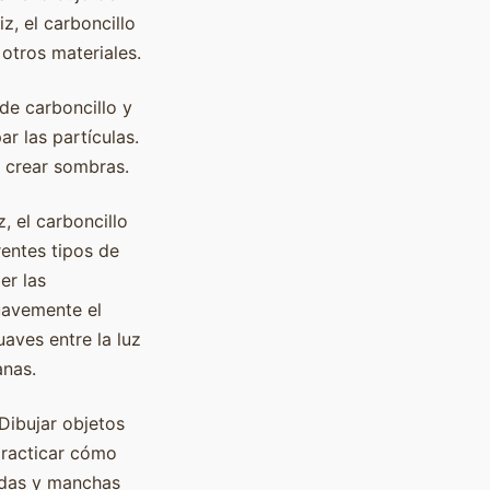
, el carboncillo
otros materiales.
 de carboncillo y
r las partículas.
y crear sombras.
, el carboncillo
entes tipos de
er las
suavemente el
aves entre la luz
anas.
Dibujar objetos
practicar cómo
pidas y manchas