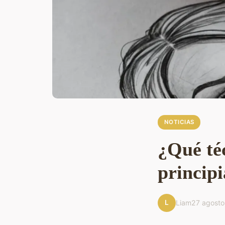
NOTICIAS
¿Qué téc
principi
L
Liam
27 agost