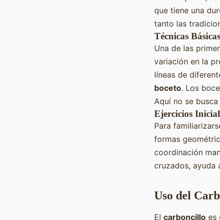
que tiene una dur
tanto las tradicio
Técnicas Básica
Una de las primer
variación en la p
líneas de diferen
boceto
. Los boce
Aquí no se busca 
Ejercicios Inicia
Para familiarizar
formas geométric
coordinación mano
cruzados, ayuda 
Uso del Carb
El
carboncillo
es 