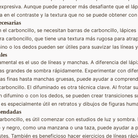
presiva. Aunque puede parecer más desafiante que el lápiz
a en el contraste y la textura que no se puede obtener con 
cesarias
el carboncillo, se necesitan barras de carboncillo, lápices
ra carboncillo, que tiene una textura más rugosa para atrapa
no o los dedos pueden ser útiles para suavizar las líneas 
les
mental es el uso de líneas y manchas. A diferencia del lápiz
eas grandes de sombra rápidamente. Experimentar con difer
neas finas hasta manchas gruesas, puede ayudar a comprend
arboncillo. El difuminado es otra técnica clave. Al frotar 
n difumino o con los dedos, se pueden crear transiciones su
 es especialmente útil en retratos y dibujos de figuras hum
mendadas
arboncillo, es útil comenzar con estudios de luz y sombra. 
o y negro, como una manzana o una taza, puede ayudar a 
stes. También es beneficioso hacer ejercicios de líneas rá