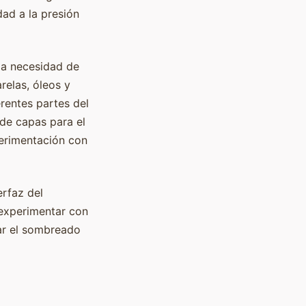
dad a la presión
 la necesidad de
relas, óleos y
erentes partes del
o de capas para el
xperimentación con
erfaz del
 experimentar con
car el sombreado