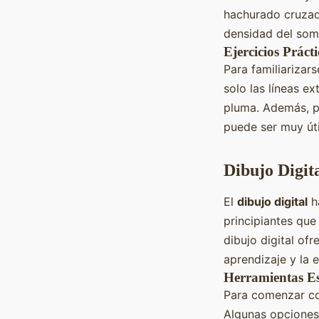
hachurado cruzado
densidad del som
Ejercicios Prácti
Para familiarizar
solo las líneas ex
pluma. Además, pr
puede ser muy úti
Dibujo Digit
El
dibujo digital
ha
principiantes que
dibujo digital of
aprendizaje y la 
Herramientas Es
Para comenzar con
Algunas opciones 