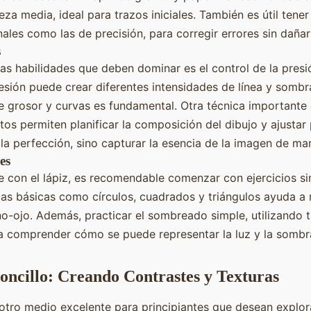
eza media, ideal para trazos iniciales. También es útil tene
nales como las de precisión, para corregir errores sin dañar
s
as habilidades que deben dominar es el control de la presió
resión puede crear diferentes intensidades de línea y sombr
te grosor y curvas es fundamental. Otra técnica importante
tos permiten planificar la composición del dibujo y ajustar
la perfección, sino capturar la esencia de la imagen de ma
les
se con el lápiz, es recomendable comenzar con ejercicios si
as básicas como círculos, cuadrados y triángulos ayuda a 
-ojo. Además, practicar el sombreado simple, utilizando t
a comprender cómo se puede representar la luz y la sombr
oncillo: Creando Contrastes y Texturas
otro medio excelente para principiantes que desean explora