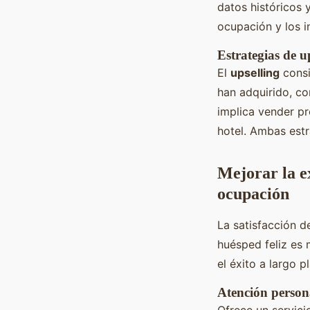
datos históricos 
ocupación y los i
Estrategias de up
El
upselling
consi
han adquirido, co
implica vender pr
hotel. Ambas estr
Mejorar la e
ocupación
La satisfacción d
huésped feliz es 
el éxito a largo p
Atención person
Ofrece un servici