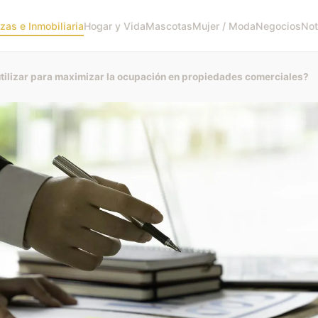
zas e Inmobiliaria
Hogar y Vida
Mascotas
Mujer / Moda
Negocios
Not
tilizar para maximizar la ocupación en propiedades comerciales?