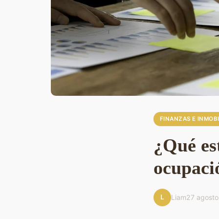
FINANZAS E INMOBI
¿Qué est
ocupaci
L
Liam
27 agost