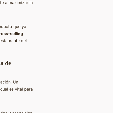
te a maximizar la
roducto que ya
ross-selling
estaurante del
sa de
pación. Un
cual es vital para
dos y especiales.