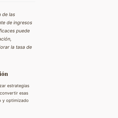
 de las
nte de ingresos
eficaces puede
ación,
orar la tasa de
ión
izar estrategias
convertir esas
o y optimizado