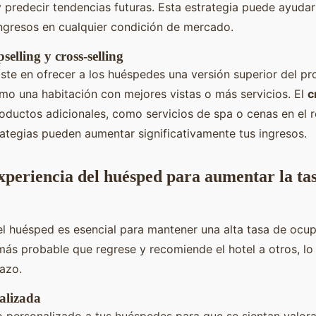
y predecir tendencias futuras. Esta estrategia puede ayudar
ngresos en cualquier condición de mercado.
selling y cross-selling
ste en ofrecer a los huéspedes una versión superior del p
mo una habitación con mejores vistas o más servicios. El
c
oductos adicionales, como servicios de spa o cenas en el r
ategias pueden aumentar significativamente tus ingresos.
xperiencia del huésped para aumentar la ta
el huésped es esencial para mantener una alta tasa de ocu
más probable que regrese y recomiende el hotel a otros, lo 
lazo.
alizada
o personalizado a tus huéspedes para que se sientan valora