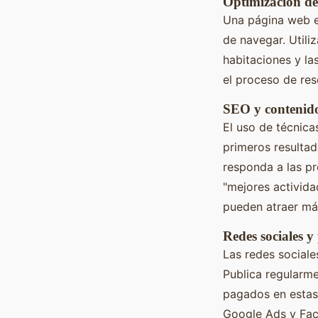
Optimización del
Una página web es
de navegar. Utili
habitaciones y la
el proceso de res
SEO y contenido
El uso de técnica
primeros resulta
responda a las p
"mejores activida
pueden atraer más
Redes sociales y
Las redes social
Publica regularme
pagados en estas 
Google Ads y Fac