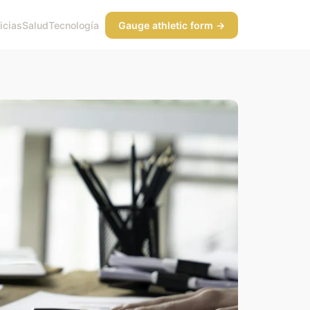
icias
Salud
Tecnología
Gauge athletic form →