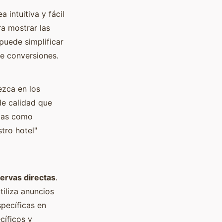
 intuitiva y fácil
ra mostrar las
puede simplificar
de conversiones.
ezca en los
de calidad que
emas como
tro hotel"
ervas directas
.
iliza anuncios
pecíficas en
íficos y