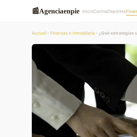
Agenciaenpie
📰
Inicio
Cocina
Deportes
Finan
Accueil
›
Finanzas e Inmobiliaria
›
¿Qué estrategias u