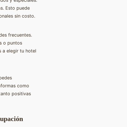
as. Esto puede
onales sin costo.
des frecuentes.
os o puntos
a elegir tu hotel
spedes
taformas como
anto positivas
cupación